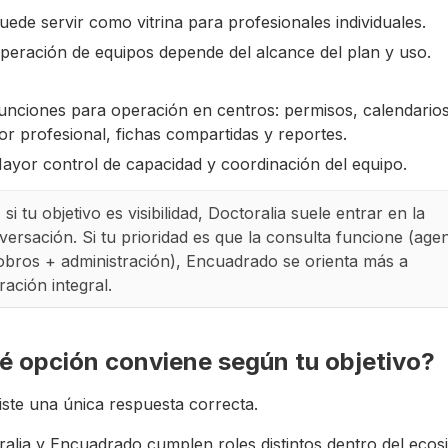
uede servir como vitrina para profesionales individuales.
peración de equipos depende del alcance del plan y uso.
unciones para operación en centros: permisos, calendario
or profesional, fichas compartidas y reportes.
ayor control de capacidad y coordinación del equipo.
:
si tu objetivo es visibilidad, Doctoralia suele entrar en la
versación. Si tu prioridad es que la consulta funcione (age
obros + administración), Encuadrado se orienta más a
ación integral.
é opción conviene según tu objetivo?
ste una única respuesta correcta.
alia y Encuadrado cumplen roles distintos dentro del ecos