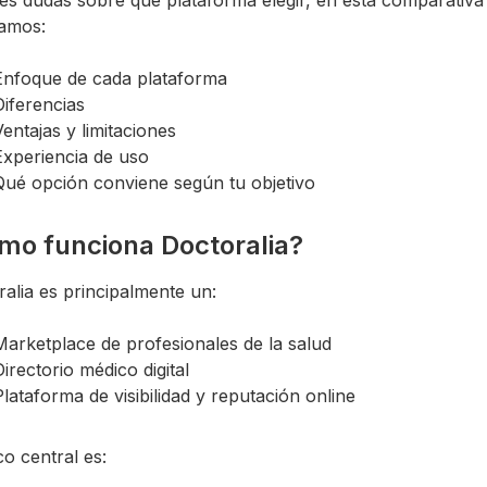
zamos:
Enfoque de cada plataforma
Diferencias
Ventajas y limitaciones
Experiencia de uso
Qué opción conviene según tu objetivo
mo funciona Doctoralia?
alia es principalmente un:
Marketplace de profesionales de la salud
Directorio médico digital
Plataforma de visibilidad y reputación online
o central es: