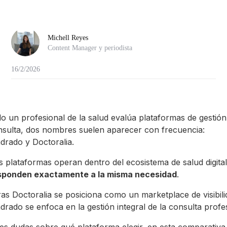
Michell Reyes
Content Manager y periodista
16/2/2026
o un profesional de la salud evalúa plataformas de gestión
nsulta, dos nombres suelen aparecer con frecuencia:
drado y Doctoralia.
 plataformas operan dentro del ecosistema de salud digital
sponden exactamente a la misma necesidad
.
as Doctoralia se posiciona como un marketplace de visibili
rado se enfoca en la gestión integral de la consulta profes
nes dudas sobre qué plataforma elegir, en esta comparativa