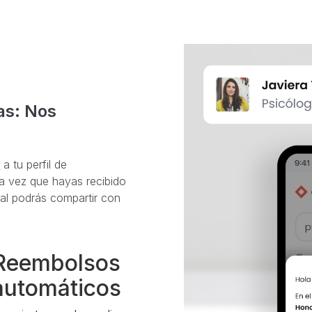
as: Nos
s
a tu perfil de
na vez que hayas recibido
ual podrás compartir con
Reembolsos
automáticos