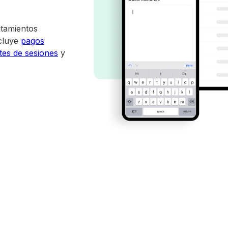
atamientos
ncluye
pagos
tes de sesiones
y