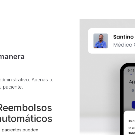
 manera
administrativo. Apenas te
u paciente.
Reembolsos
automáticos
 pacientes pueden