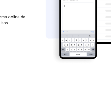
orma online de
olsos