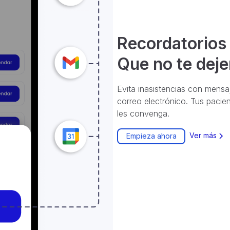
Recordatorios 
Que no te dej
Evita inasistencias con mens
correo electrónico. Tus pacie
les convenga.
Ver más
Empieza ahora