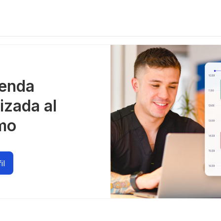
genda
izada al
mo
il