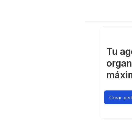
Tu a
organ
máxi
Crear perf