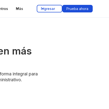
ntros
Más
Ingresar
Prueba ahora
 en más
orma integral para
nistrativo.