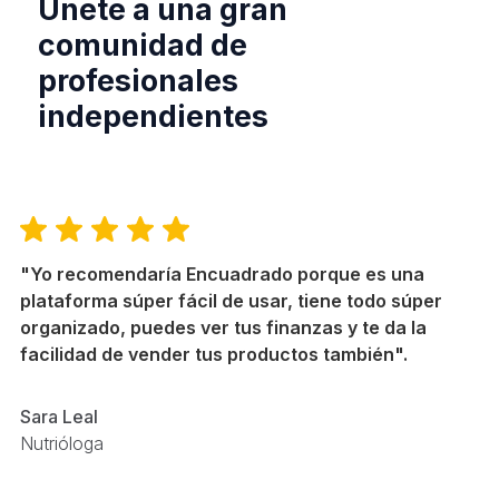
Únete a una gran
comunidad de
profesionales
independientes
"Yo recomendaría Encuadrado porque es una
“E
plataforma súper fácil de usar, tiene todo súper
ag
organizado, puedes ver tus finanzas y te da la
de
facilidad de vender tus productos también".
P
Sara Leal
Ce
Nutrióloga