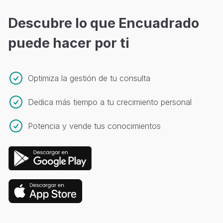
más profesional y podrás agilizar tu crecimiento.
nuestro chat de soporte haciendo click
aquí
. Siempre
serás atendido por un humano, nuestros horarios de
Descubre lo que Encuadrado
atención son de 8 AM a 10 PM de lunes a viernes y
puede hacer por ti
sábados de 9 AM a 2 PM.
Optimiza la gestión de tu consulta
Dedica más tiempo a tu crecimiento personal
Potencia y vende tus conocimientos