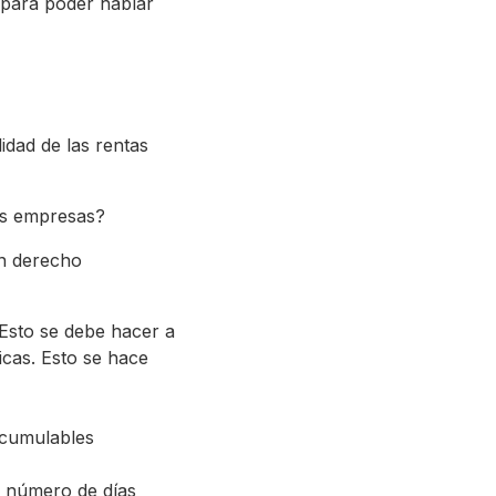
 para poder hablar
idad de las rentas
las empresas?
un derecho
 Esto se debe hacer a
icas. Esto se hace
acumulables
l número de días