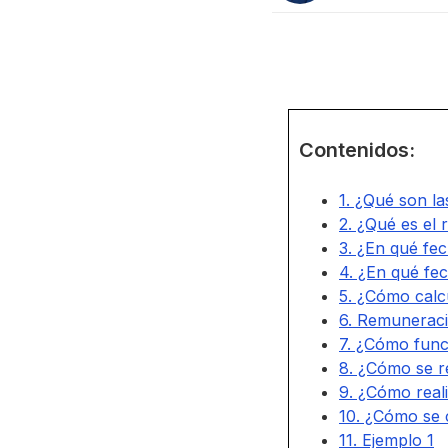
Contenidos:
1. ¿Qué son la
2. ¿Qué es el 
3. ¿En qué fec
4. ¿En qué fec
5. ¿Cómo calcu
6. Remuneraci
7. ¿Cómo funci
8. ¿Cómo se re
9. ¿Cómo reali
10. ¿Cómo se c
11. Ejemplo 1