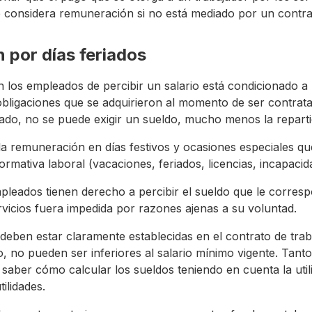
e considera remuneración si no está mediado por un contrat
 por días feriados
n los empleados de percibir un salario está condicionado a 
obligaciones que se adquirieron al momento de ser contratad
do, no se puede exigir un sueldo, mucho menos la repartici
la remuneración en días festivos y ocasiones especiales q
rmativa laboral (vacaciones, feriados, licencias, incapacid
mpleados tienen derecho a percibir el sueldo que le corres
rvicios fuera impedida por razones ajenas a su voluntad.
eben estar claramente establecidas en el contrato de traba
jo, no pueden ser inferiores al salario mínimo vigente. Ta
 saber cómo calcular los sueldos teniendo en cuenta la util
ilidades.