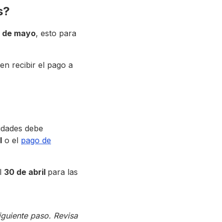
s?
0 de mayo
, esto para
en recibir el pago a
lidades debe
l
o el
pago de
l
30 de abril
para las
iguiente paso. Revisa