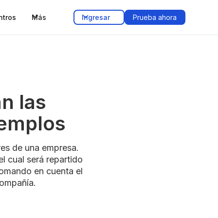
ntros
Más
Ingresar
Prueba ahora
n las
jemplos
ores de una empresa.
l cual será repartido
a tomando en cuenta el
compañía.