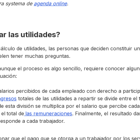
tra systema de
agenda online
.
r las utilidades?
cálculo de utilidades, las personas que deciden constituir 
len tener muchas preguntas.
aunque el proceso es algo sencillo, requiere conocer algu
uación:
larios percibidos de cada empleado con derecho a particip
ngresos
totales de las utilidades a repartir se divide entre el 
e esta división se multiplica por el salario que percibe ca
 el
total de
las remuneraciones
. Finalmente, el resultado dar
responde a cada trabajador.
nar que el pago que se otorga a un trabajador por los ser