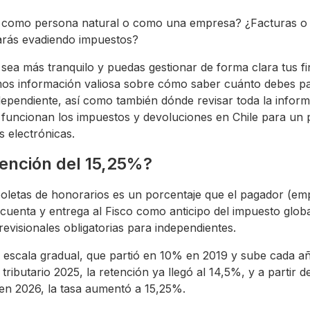
 como persona natural o como una empresa? ¿Facturas o b
rás evadiendo impuestos?
a sea más tranquilo y puedas gestionar de forma clara tus f
imos información valiosa sobre cómo saber cuánto debes p
ependiente, así como también dónde revisar toda la inform
uncionan los impuestos y devoluciones en Chile para un p
s electrónicas.
tención del 15,25%?
boletas de honorarios es un porcentaje que el pagador (empr
cuenta y entrega al Fisco como anticipo del impuesto glob
revisionales obligatorias para independientes.
una escala gradual, que partió en 10% en 2019 y sube cada a
 tributario 2025, la retención ya llegó al 14,5%, y a partir 
en 2026, la tasa aumentó a 15,25%.