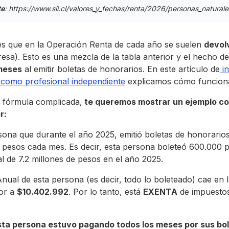
te
:
https://www.sii.cl/valores_y_fechas/renta/2026/personas_naturale
s que en la Operación Renta de cada año se suelen
devol
resa). Esto es una mezcla de la tabla anterior y el hecho d
meses
al emitir boletas de honorarios. En este artículo de
in
s como profesional independiente
explicamos cómo funciona
 fórmula complicada,
te queremos mostrar un ejemplo c
r:
ona que durante el año 2025, emitió boletas de honorario
 pesos cada mes. Es decir, esta persona boleteó 600.000 
l de 7.2 millones de pesos en el año 2025.
ual de esta persona (es decir, todo lo boleteado) cae en la
or a
$10.402.992
. Por lo tanto, está
EXENTA
de impuestos
sta persona estuvo pagando todos los meses por sus bol