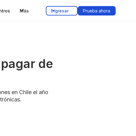
ntros
Más
Ingresar
Prueba ahora
 pagar de
nes en Chile el año
trónicas.