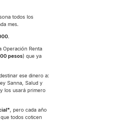
rsona todos los
da mes.
000
.
la Operación Renta
000 pesos
) que ya
estinar ese dinero a:
Ley Sanna, Salud y
 y los usará primero
ial"
, pero cada año
 que todos coticen