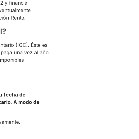
2 y financia
eventualmente
ción Renta.
l?
tario (IGC). Éste es
 paga una vez al año
 imponibles
la fecha de
tario. A modo de
ivamente.