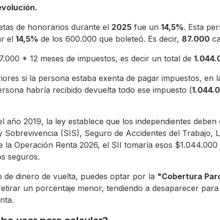
evolución.
letas de honorarios durante el
2025
fue un
14,5%
. Esta pe
r el
14,5%
de los 600.000 que boleteó. Es decir,
87.000
ca
7.000 * 12 meses de impuestos, es decir un total de
1.044.
riores si la persona estaba exenta de pagar impuestos, en 
rsona habría recibido devuelta todo ese impuesto (
1.044.
l año 2019, la ley establece que los independientes deben d
y Sobrevivencia (SIS), Seguro de Accidentes del Trabajo, 
e la Operación Renta 2026, el SII tomaría esos $1.044.000
os seguros.
go de dinero de vuelta, puedes optar por la
"Cobertura Parc
retirar un porcentaje menor, tendiendo a desaparecer para
nta.