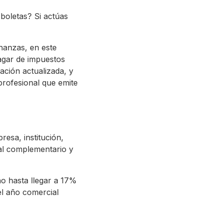
oletas? Si actúas
inanzas, en este
agar de impuestos
ación actualizada, y
rofesional que emite
esa, institución,
al complementario y
ño hasta llegar a 17%
del año comercial