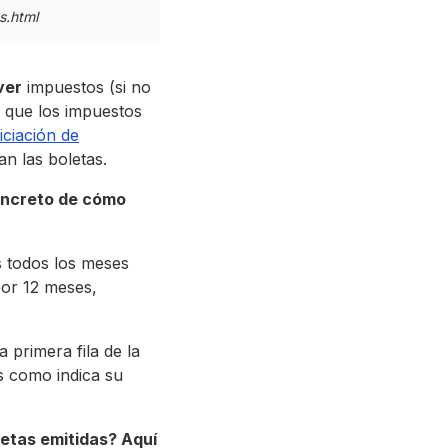
s.html
ver
impuestos (si no
e que los impuestos
iciación de
n las boletas.
oncreto de cómo
s todos los meses
por 12 meses,
 primera fila de la
 como indica su
etas emitidas? Aquí