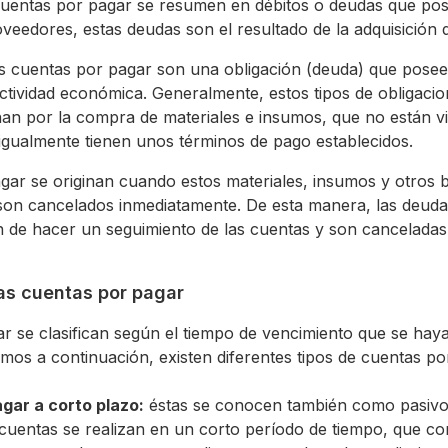
s cuentas por pagar se resumen en débitos o deudas que p
veedores, estas deudas son el resultado de la adquisición d
las cuentas por pagar son una obligación (deuda) que pos
ctividad económica. Generalmente, estos tipos de obligac
inan por la compra de materiales e insumos, que no están v
igualmente tienen unos términos de pago establecidos.
gar se originan cuando estos materiales, insumos y otros 
o son cancelados inmediatamente. De esta manera, las deudas
fin de hacer un seguimiento de las cuentas y son cancelada
las cuentas por pagar
r se clasifican según el tiempo de vencimiento que se hay
os a continuación, existen diferentes tipos de cuentas po
gar a corto plazo:
éstas se conocen también como pasivos
cuentas se realizan en un corto período de tiempo, que co