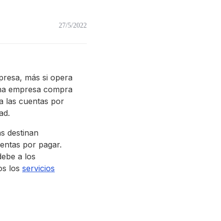
27/5/2022
presa, más si opera
 una empresa compra
a las cuentas por
ad.
as destinan
uentas por pagar.
ebe a los
os los
servicios