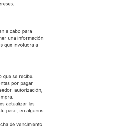
ereses.
van a cabo para
ener una información
s que involucra a
o que se recibe.
entas por pagar
edor, autorización,
ompra.
es actualizar las
ste paso, en algunos
fecha de vencimiento