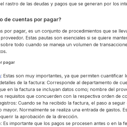
 el rastro de las deudas y pagos que se generan por los int
o de cuentas por pagar?
s por pagar, es un conjunto de procedimientos que se lle
n proveedor. Estas pautas son esenciales si se quiere mant
, sobre todo cuando se maneja un volumen de transaccione
os.
r pagar
a
: Estas son muy importantes, ya que permiten cuantificar l
 detalles de la factura: Corresponde al departamento de cu
ue en la factura se incluyan datos como; nombre del prove
os requisitos que concuerden con la respectiva orden de c
egistros: Cuando se ha recibido la factura, el paso a seguir 
ro mayor. Normalmente se realiza una entrada de gastos. E
querir la aprobación de la dirección.
o: Es importante que los pagos se procesen antes o en la 