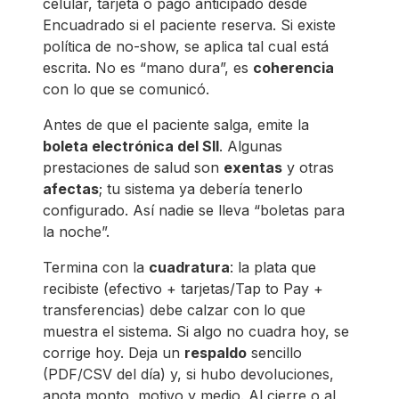
celular, tarjeta o pago anticipado desde
Encuadrado si el paciente reserva. Si existe
política de no-show, se aplica tal cual está
escrita. No es “mano dura”, es
coherencia
con lo que se comunicó.
Antes de que el paciente salga, emite la
boleta electrónica del SII
. Algunas
prestaciones de salud son
exentas
y otras
afectas
; tu sistema ya debería tenerlo
configurado. Así nadie se lleva “boletas para
la noche”.
Termina con la
cuadratura
: la plata que
recibiste (efectivo + tarjetas/Tap to Pay +
transferencias) debe calzar con lo que
muestra el sistema. Si algo no cuadra hoy, se
corrige hoy. Deja un
respaldo
sencillo
(PDF/CSV del día) y, si hubo devoluciones,
anota monto, motivo y medio. Al cierre o al