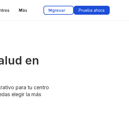
ntros
Más
Ingresar
Prueba ahora
alud en
rativo para tu centro
das elegir la más