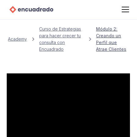
Curso de Estrategias
Módulo 2:
para hacer crecer tu
Creando un
Academy
consulta con
Perfil que
Encuadrado
Atrae Clientes