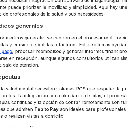
uede necesitar integración con software de imagenología, m
nte puede priorizar la movilidad y simplicidad. Aquí hay un
os de profesionales de la salud y sus necesidades:
dicos generales
ra médicos generales se centran en el procesamiento rápi
ltas y emisión de boletas o facturas. Estos sistemas ayudan
e pago
, procesar reembolsos y generar informes financiero
rse en recepción, aunque algunos consultorios utilizan si
a sala de atención.
rapeutas
 la salud mental necesitan sistemas POS que respeten la pr
scretos. La integración con calendarios de citas, el proce
apias continuas y la opción de cobrar remotamente son fu
emas que admiten
Tap to Pay
son ideales para profesionales
 o realizan visitas a domicilio.