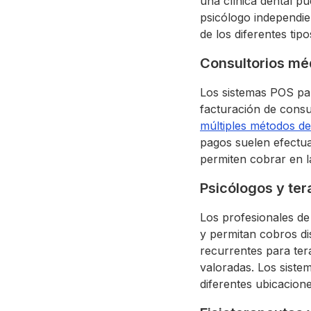
una clínica dental p
psicólogo independie
de los diferentes tip
Consultorios mé
Los sistemas POS pa
facturación de consu
múltiples métodos d
pagos suelen efectua
permiten cobrar en l
Psicólogos y te
Los profesionales de
y permitan cobros di
recurrentes para ter
valoradas. Los sist
diferentes ubicaciones