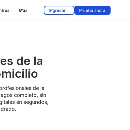
ntros
Más
Ingresar
Prueba ahora
es de la
micilio
rofesionales de la
pagos completo, sin
igitales en segundos,
adrado.