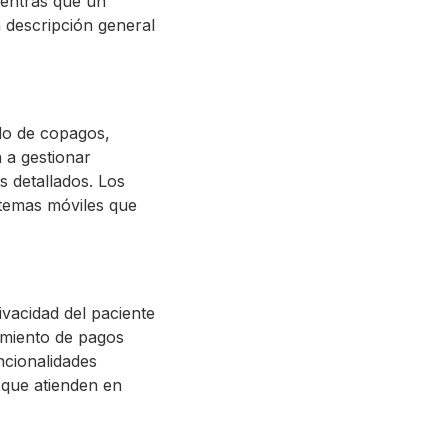
ientras que un
a descripción general
do de copagos,
 a gestionar
s detallados. Los
stemas móviles que
ivacidad del paciente
samiento de pagos
ncionalidades
 que atienden en