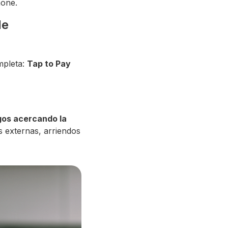
hone.
de
mpleta:
Tap to Pay
gos acercando la
s externas, arriendos