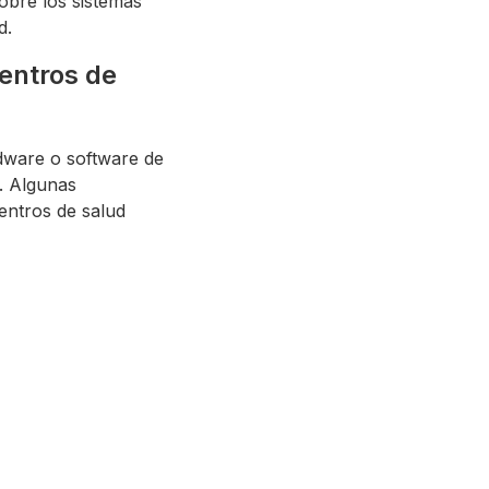
obre los sistemas
d.
entros de
dware o software de
. Algunas
entros de salud