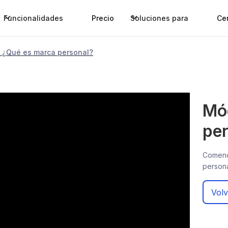
Funcionalidades
Precio
Soluciones para
Ce
: ¿Qué es marca personal?
Mód
per
Comenc
persona
Volv