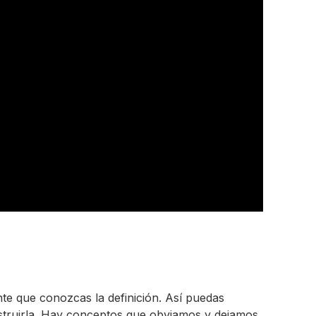
te que conozcas la definición. Así puedas
construirla. Hay conceptos que obviamos y dejamos