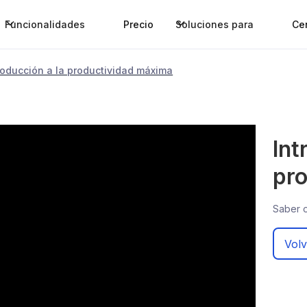
Funcionalidades
Precio
Soluciones para
Ce
roducción a la productividad máxima
Int
pr
Saber o
Volv