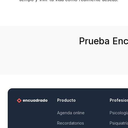
Prueba Enc
Producto
Profesio
Agenda online
Psicologí
Recordatorios
Psiquiatrí