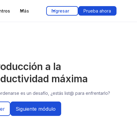
ntros
Más
Ingresar
Prueba ahora
roducción a la
oductividad máxima
rdenarse es un desafío, ¿estás list@ para enfrentarlo?
er
Siguiente módulo