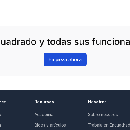
uadrado y todas sus funciona
Empieza ahora
nes
Recursos
Nosotros
a
Academia
Sobre nosotros
a
Blogs y artículos
Trabaja en Encuadra