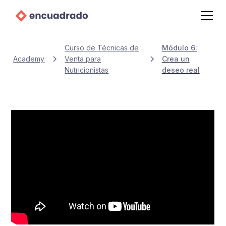
Curso de Técnicas de
Módulo 6:
Academy
Venta para
Crea un
Nutricionistas
deseo real