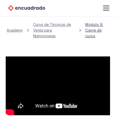
Curso de Técnicas de
Módulo 9:
Academy
Venta para
Cierre de
Nutricionistas
curso