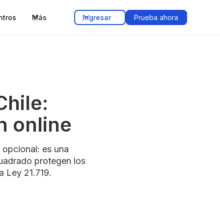
ntros
Más
Ingresar
Prueba ahora
Chile:
n online
 opcional: es una
cuadrado protegen los
a Ley 21.719.