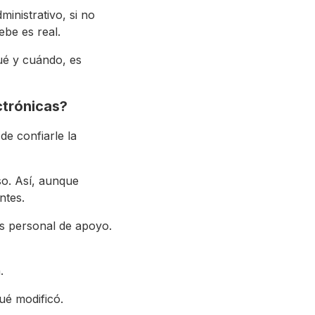
inistrativo, si no
ebe es real.
ué y cuándo, es
ctrónicas?
de confiarle la
so. Así, aunque
ntes.
es personal de apoyo.
.
ué modificó.