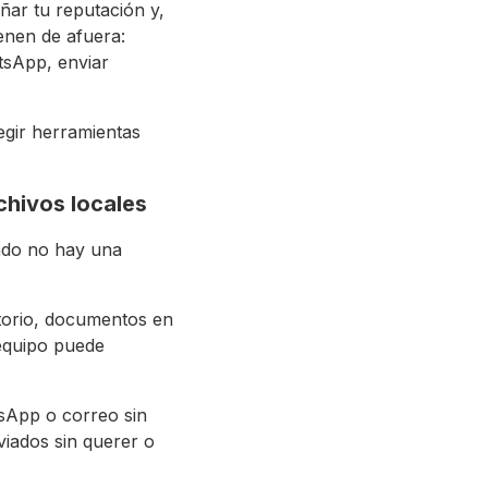
ñar tu reputación y,
enen de afuera:
tsApp, enviar
legir herramientas
chivos locales
ndo no hay una
torio, documentos en
 equipo puede
sApp o correo sin
viados sin querer o