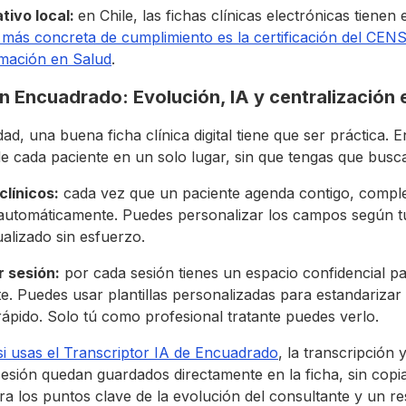
tivo local:
en Chile, las fichas clínicas electrónicas tienen
 más concreta de cumplimiento es la certificación del CENS
rmación en Salud
.
en Encuadrado: Evolución, IA y centralización 
dad, una buena ficha clínica digital tiene que ser práctica.
de cada paciente en un solo lugar, sin que tengas que busca
clínicos:
cada vez que un paciente agenda contigo, comple
automáticamente. Puedes personalizar los campos según tu
alizado sin esfuerzo.
r sesión:
por cada sesión tienes un espacio confidencial par
e. Puedes usar plantillas personalizadas para estandarizar 
pido. Solo tú como profesional tratante puedes verlo.
si usas el Transcriptor IA de Encuadrado
, la transcripción
esión quedan guardados directamente en la ficha, sin copia
a los puntos clave de la evolución del consultante y un r