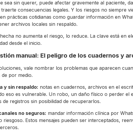
ue sea sin querer, puede afectar gravemente al paciente, da
 traerte consecuencias legales. Y los riesgos no siempre vi
en prácticas cotidianas como guardar información en Wha
tener archivos locales sin respaldo.
n hecha no aumenta el riesgo, lo reduce. La clave está en e
ad desde el inicio.
stión manual: El peligro de los cuadernos y ar
soluciones, vale nombrar los problemas que aparecen cua
 de por medio.
a y sin respaldo:
notas en cuadernos, archivos en el escri
todo eso es vulnerable. Un robo, un daño físico o perder el
s de registros sin posibilidad de recuperarlos.
canales no seguros:
mandar información clínica por What
o riesgoso. Estos mensajes pueden ser interceptados, reen
erceros.