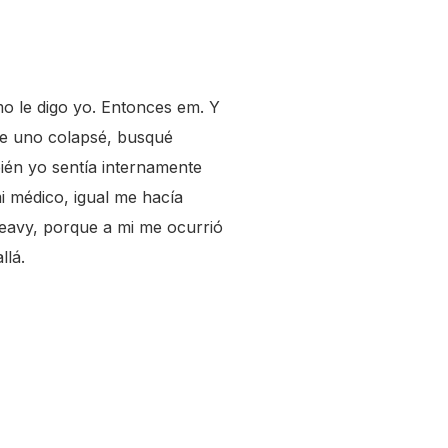
mo le digo yo. Entonces em. Y
ue uno colapsé, busqué
ién yo sentía internamente
mi médico, igual me hacía
heavy, porque a mi me ocurrió
llá.