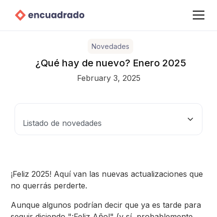
Novedades
¿Qué hay de nuevo? Enero 2025
February 3, 2025
Listado de novedades
Fichas
Correo electrónico: más control sobre tus envíos
Centros o equipos de trabajo: Mejora en la gestión
Nuevo correo de suscripción: Mejor conexión con
de equipos
tus consultantes
¡Feliz 2025! Aquí van las nuevas actualizaciones que
no querrás perderte.
Aunque algunos podrían decir que ya es tarde para
seguir diciendo "¡Feliz Año!" (y sí, probablemente