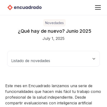
Novedades
¿Qué hay de nuevo? Junio 2025
July 1, 2025
Listado de novedades
Evaluaciones en la App
Resumen de evaluaciones con IA
Plantillas para recetas
Editor de texto para tus páginas de La Vitrina
Emitir boletas desde vitrinos
Este mes en Encuadrado lanzamos una serie de
funcionalidades que hacen más fácil tu trabajo como
profesional de la salud independiente. Desde
compartir evaluaciones con inteligencia artificial