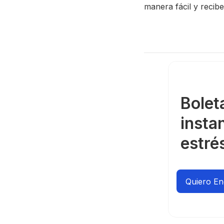
manera fácil y recib
Bolet
insta
estré
Quiero E