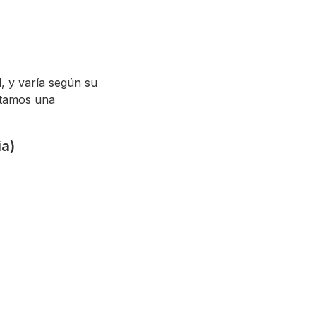
d, y varía según su
entamos una
ia)