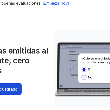
e buenas evaluaciones.
¡Empieza hoy!
as emitidas al
nte, cero
s
ncuadrado