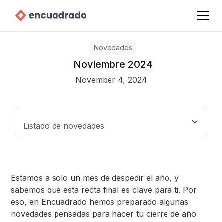
Novedades
Noviembre 2024
November 4, 2024
Listado de novedades
Revive tu año con #EncuadraMoments2024
Recordatorio de cumpleaños
Modificar el servicio de una cita ya pagada
Frecuencia de pagos a tu medida
Gestión completa para Centros, directamente desde
Estamos a solo un mes de despedir el año, y
la App
sabemos que esta recta final es clave para ti. Por
eso, en Encuadrado hemos preparado algunas
novedades pensadas para hacer tu cierre de año