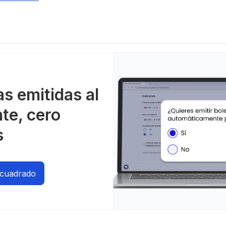
as emitidas al
nte, cero
s
ncuadrado