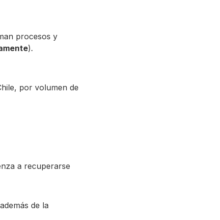
oman procesos y
amente
).
hile, por volumen de
enza a recuperarse
 además de la