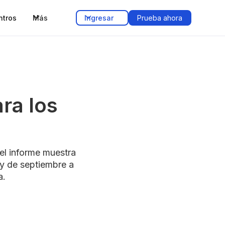
ntros
Más
Ingresar
Prueba ahora
ra los
el informe muestra
 y de septiembre a
a.