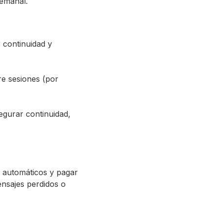
semanal.
)
 continuidad y
re sesiones (por
egurar continuidad,
os automáticos y pagar
ensajes perdidos o