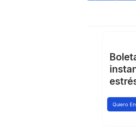
Bolet
insta
estré
Quiero E