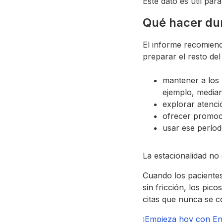
Este dato es útil par
Qué hacer dur
El informe recomien
preparar el resto del
mantener a los 
ejemplo, median
explorar atenci
ofrecer promoc
usar ese períod
La estacionalidad no 
Cuando los paciente
sin fricción, los pi
citas que nunca se c
¡Empieza hoy con E