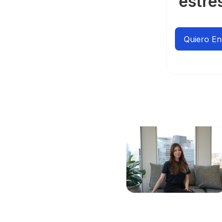
estré
Quiero E