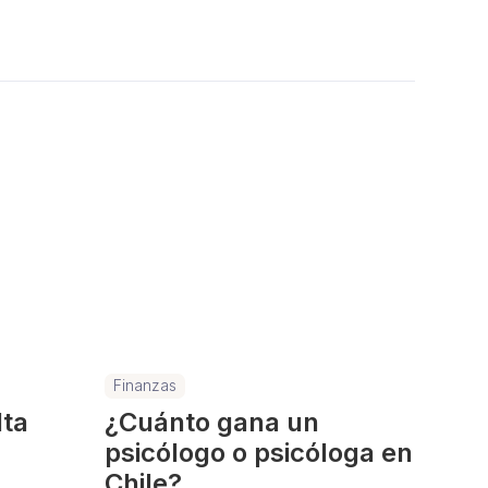
Finanzas
lta
¿Cuánto gana un
a
psicólogo o psicóloga en
Chile?