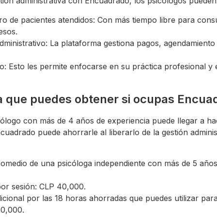
stión administrativa con Encuadrado, los psicólogos pueden
o de pacientes atendidos: Con más tiempo libre para cons
esos.
 administrativo: La plataforma gestiona pagos, agendamiento
o: Esto les permite enfocarse en su práctica profesional y 
ra que puedes obtener si ocupas Encua
ólogo con más de 4 años de experiencia puede llegar a ha
uadrado puede ahorrarle al liberarlo de la gestión administ
romedio de una psicóloga independiente con más de 5 años
por sesión: CLP 40,000.
icional por las 18 horas ahorradas que puedes utilizar par
20,000.