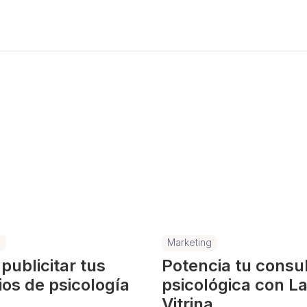
g
Marketing
ublicitar tus
Potencia tu consu
ios de psicología
psicológica con L
Vitrina