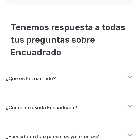
Tenemos respuesta a todas
tus preguntas sobre
Encuadrado
¿Qué es Encuadrado?
Encuadrado es una plataforma que ofrece servicios de
¿Cómo me ayuda Encuadrado?
agendamiento, cobros y emisión automática de boletas
electrónicas para profesionales independientes.Además
de estas funciones, Encuadrado también brinda la
Ayudamos a profesionalizar tu consulta con
oportunidad de formar parte de una comunidad en la
¿Encuadrado trae pacientes y/o clientes?